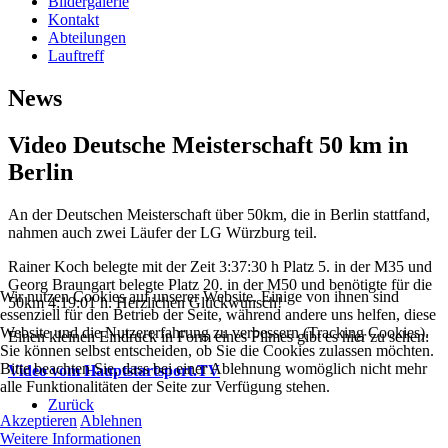
Bildergalerie
Kontakt
Abteilungen
Lauftreff
News
Video Deutsche Meisterschaft 50 km in
Berlin
An der Deutschen Meisterschaft über 50km, die in Berlin stattfand,
nahmen auch zwei Läufer der LG Würzburg teil.
Rainer Koch belegte mit der Zeit 3:37:30 h Platz 5. in der M35 und
Georg Braungart belegte Platz 20. in der M50 und benötigte für die
Wir nutzen Cookies auf unserer Website. Einige von ihnen sind
50km 4:19:01 h. Herzlichen Glückwunsch!
essenziell für den Betrieb der Seite, während andere uns helfen, diese
Website und die Nutzererfahrung zu verbessern (Tracking Cookies).
Einen kleinen Eindruck in Form eines Filmes gibt es hier zu sehen:
Sie können selbst entscheiden, ob Sie die Cookies zulassen möchten.
Bitte beachten Sie, dass bei einer Ablehnung womöglich nicht mehr
Video vom Hauptstartsport.TV
alle Funktionalitäten der Seite zur Verfügung stehen.
Zurück
Akzeptieren
Ablehnen
Weitere Informationen