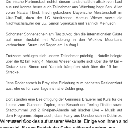
Die irische Partnerstadt richtet diesen landschaftlich attraktiven Lauf
aus und konnte heuer auch Teilnehmer aus Würzburg begrüßen. Allen
voran Natalai Hörst, frisch gebackene Bayerische Meisterschaft im
Ultra-Trail, dazu der LG Vorsitzende Marcus Wieser sowie die
Nachwuchsläufer der LG, Simon Spenkuch und Yannick Meinusch.
Schönster Sonnenschein am Tag zuvor, den die internationalen Gäste
auf einer Busfahrt mit Wanderung in den Wicklow Mountains
verbrachten. Sturm und Regen am Lauftag !
Trotzdem schlugen sich unsere Teilnehmer prächtig. Natalie belegte
über die 82 km Rang 4, Marcus Wieser kämpfte sich über die 49 km –
Distanz und Simon und Yannick kämpften sich über die 19 km –
Strecke.
Jens Röder sprach in Bray eine Einladung zum nächsten Residenzlauf
aus, ehe es für zwei Tage ins nahe Dublin ging.
Dort standen eine Besichtigung der Guinness Brauerei mit Kurs für die
Lizenz zum Guinness-Zapfen, eine Besuch der Teeling Distille sowie
Stadtbummel und 2 Kneipen-Abende mit irischer Live – Musik auf
dem Programm. Super auch, dass Harry aus Dundee sich in Dublin zu
Wir nutzen Cookies auf unserer Website. Einige von ihnen sind
uns gesellte.