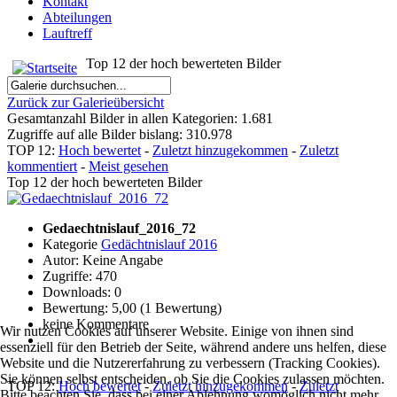
Kontakt
Abteilungen
Lauftreff
Top 12 der hoch bewerteten Bilder
Zurück zur Galerieübersicht
Gesamtanzahl Bilder in allen Kategorien: 1.681
Zugriffe auf alle Bilder bislang: 310.978
TOP 12:
Hoch bewertet
-
Zuletzt hinzugekommen
-
Zuletzt
kommentiert
-
Meist gesehen
Top 12 der hoch bewerteten Bilder
Gedaechtnislauf_2016_72
Kategorie
Gedächtnislauf 2016
Autor: Keine Angabe
Zugriffe: 470
Downloads: 0
Bewertung: 5,00 (1 Bewertung)
keine Kommentare
Wir nutzen Cookies auf unserer Website. Einige von ihnen sind
essenziell für den Betrieb der Seite, während andere uns helfen, diese
Website und die Nutzererfahrung zu verbessern (Tracking Cookies).
Sie können selbst entscheiden, ob Sie die Cookies zulassen möchten.
TOP 12:
Hoch bewertet
-
Zuletzt hinzugekommen
-
Zuletzt
Bitte beachten Sie, dass bei einer Ablehnung womöglich nicht mehr