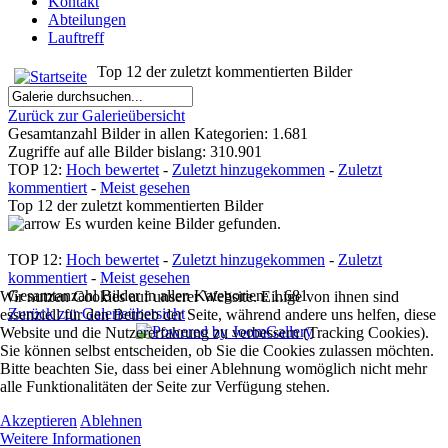
Kontakt
Abteilungen
Lauftreff
Top 12 der zuletzt kommentierten Bilder
Zurück zur Galerieübersicht
Gesamtanzahl Bilder in allen Kategorien: 1.681
Zugriffe auf alle Bilder bislang: 310.901
TOP 12:
Hoch bewertet
-
Zuletzt hinzugekommen
-
Zuletzt
kommentiert
-
Meist gesehen
Top 12 der zuletzt kommentierten Bilder
Es wurden keine Bilder gefunden.
TOP 12:
Hoch bewertet
-
Zuletzt hinzugekommen
-
Zuletzt
kommentiert
-
Meist gesehen
Gesamtanzahl Bilder in allen Kategorien: 1.681
Wir nutzen Cookies auf unserer Website. Einige von ihnen sind
Zurück zur Galerieübersicht
essenziell für den Betrieb der Seite, während andere uns helfen, diese
Website und die Nutzererfahrung zu verbessern (Tracking Cookies).
Sie können selbst entscheiden, ob Sie die Cookies zulassen möchten.
Bitte beachten Sie, dass bei einer Ablehnung womöglich nicht mehr
alle Funktionalitäten der Seite zur Verfügung stehen.
Akzeptieren
Ablehnen
Weitere Informationen