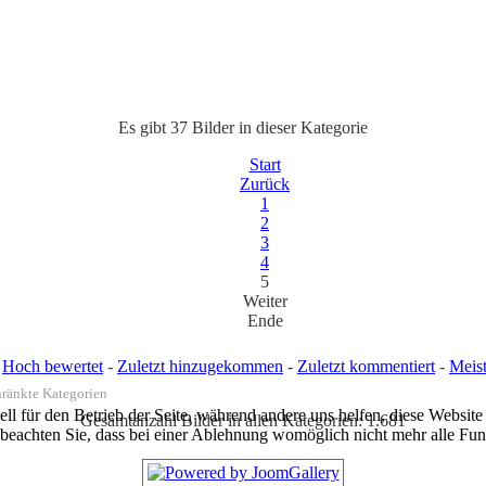
Es gibt 37 Bilder in dieser Kategorie
Start
Zurück
1
2
3
4
5
Weiter
Ende
:
Hoch bewertet
-
Zuletzt hinzugekommen
-
Zuletzt kommentiert
-
Meis
hränkte Kategorien
ell für den Betrieb der Seite, während andere uns helfen, diese Websit
Gesamtanzahl Bilder in allen Kategorien: 1.681
 beachten Sie, dass bei einer Ablehnung womöglich nicht mehr alle Funk