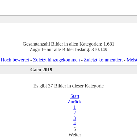
Gesamtanzahl Bilder in allen Kategorien: 1.681
Zugriffe auf alle Bilder bislang: 310.149
:
Hoch bewertet
-
Zuletzt hinzugekommen
-
Zuletzt kommentiert
-
Meis
Caen 2019
Es gibt 37 Bilder in dieser Kategorie
Start
Zurück
1
2
3
4
5
Weiter