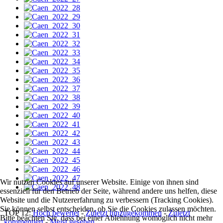
Wir nutzen Cookies auf unserer Website. Einige von ihnen sind
essenziell für den Betrieb der Seite, während andere uns helfen, diese
Website und die Nutzererfahrung zu verbessern (Tracking Cookies).
Sie können selbst entscheiden, ob Sie die Cookies zulassen möchten.
TOP 12:
Hoch bewertet
-
Zuletzt hinzugekommen
-
Zuletzt
Bitte beachten Sie, dass bei einer Ablehnung womöglich nicht mehr
kommentiert
-
Meist gesehen