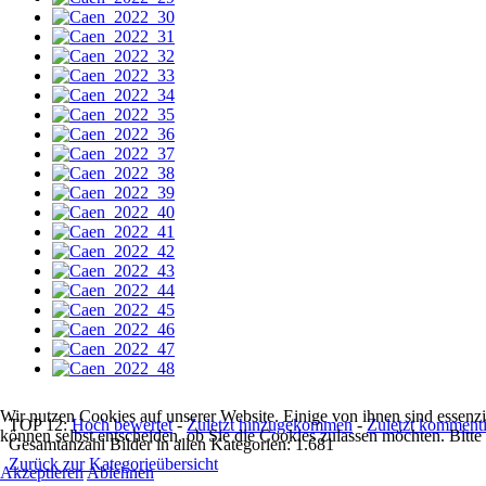
Wir nutzen Cookies auf unserer Website. Einige von ihnen sind essenzi
TOP 12:
Hoch bewertet
-
Zuletzt hinzugekommen
-
Zuletzt kommenti
können selbst entscheiden, ob Sie die Cookies zulassen möchten. Bitte
Gesamtanzahl Bilder in allen Kategorien: 1.681
Zurück zur Kategorieübersicht
Akzeptieren
Ablehnen