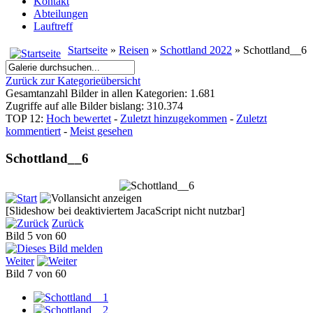
Kontakt
Abteilungen
Lauftreff
Startseite
»
Reisen
»
Schottland 2022
» Schottland__6
Zurück zur Kategorieübersicht
Gesamtanzahl Bilder in allen Kategorien: 1.681
Zugriffe auf alle Bilder bislang: 310.374
TOP 12:
Hoch bewertet
-
Zuletzt hinzugekommen
-
Zuletzt
kommentiert
-
Meist gesehen
Schottland__6
[Slideshow bei deaktiviertem JacaScript nicht nutzbar]
Zurück
Bild 5 von 60
Weiter
Bild 7 von 60