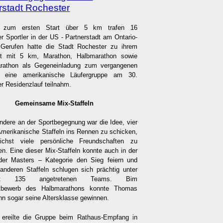
rstadt Rochester
h zum ersten Start über 5 km trafen 16
r Sportler in der US - Partnerstadt am Ontario-
 Gerufen hatte die Stadt Rochester zu ihrem
nt mit 5 km, Marathon, Halbmarathon sowie
Marathon als Gegeneinladung zum vergangenen
s eine amerikanische Läufergruppe am 30.
r Residenzlauf teilnahm.
Gemeinsame Mix-Staffeln
dere an der Sportbegegnung war die Idee, vier
merikanische Staffeln ins Rennen zu schicken,
chst viele persönliche Freundschaften zu
en. Eine dieser Mix-Staffeln konnte auch in der
der Masters – Kategorie den Sieg feiern und
anderen Staffeln schlugen sich prächtig unter
amt 135 angetretenen Teams. Bim
ttbewerb des Halbmarathons konnte Thomas
n sogar seine Altersklasse gewinnen.
 ereilte die Gruppe beim Rathaus-Empfang in