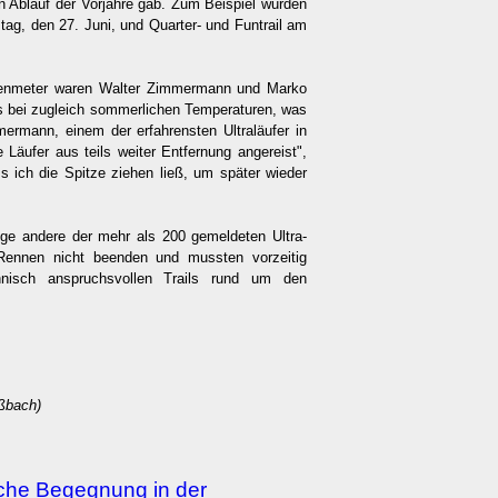
n Ablauf der Vorjahre gab. Zum Beispiel wurden
stag, den 27. Juni, und Quarter- und Funtrail am
Höhenmeter waren Walter Zimmermann und Marko
rs bei zugleich sommerlichen Temperaturen, was
ermann, einem der erfahrensten Ultraläufer in
Läufer aus teils weiter Entfernung angereist",
 ich die Spitze ziehen ließ, um später wieder
nige andere der mehr als 200 gemeldeten Ultra-
 Rennen nicht beenden und mussten vorzeitig
nisch anspruchsvollen Trails rund um den
oßbach)
iche Begegnung in der