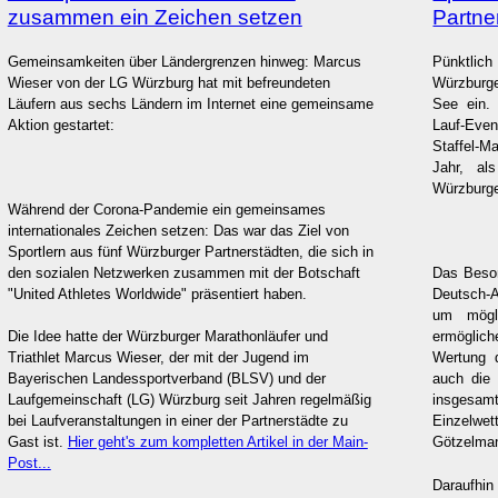
zusammen ein Zeichen setzen
Partne
Gemeinsamkeiten über Ländergrenzen hinweg: Marcus
Pünktlic
Wieser von der LG Würzburg hat mit befreundeten
Würzburge
Läufern aus sechs Ländern im Internet eine gemeinsame
See ein.
Aktion gestartet:
Lauf-Eve
Staffel-
Jahr, al
Würzburge
Während der Corona-Pandemie ein gemeinsames
internationales Zeichen setzen: Das war das Ziel von
Sportlern aus fünf Würzburger Partnerstädten, die sich in
den sozialen Netzwerken zusammen mit der Botschaft
Das Beson
"United Athletes Worldwide" präsentiert haben.
Deutsch-A
um mögli
Die Idee hatte der Würzburger Marathonläufer und
ermöglich
Triathlet Marcus Wieser, der mit der Jugend im
Wertung 
Bayerischen Landessportverband (BLSV) und der
auch die 
Laufgemeinschaft (LG) Würzburg seit Jahren regelmäßig
insges
bei Laufveranstaltungen in einer der Partnerstädte zu
Einzelwe
Gast ist.
Hier geht's zum kompletten Artikel in der Main-
Götzelman
Post...
Daraufhin