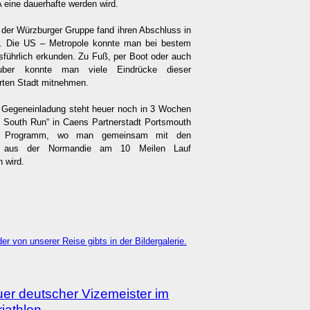
A eine dauerhafte werden wird.
 der Würzburger Gruppe fand ihren Abschluss in
. Die US – Metropole konnte man bei bestem
sführlich erkunden. Zu Fuß, per Boot oder auch
uber konnte man viele Eindrücke dieser
ten Stadt mitnehmen.
e Gegeneinladung steht heuer noch in 3 Wochen
t South Run“ in Caens Partnerstadt Portsmouth
 Programm, wo man gemeinsam mit den
rn aus der Normandie am 10 Meilen Lauf
n wird.
der von unserer Reise gibts in der Bildergalerie.
er deutscher Vizemeister im
riathlon