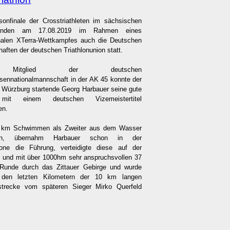
onfinale der Crosstriathleten im sächsischen
fanden am 17.08.2019 im Rahmen eines
onalen XTerra-Wettkampfes auch die Deutschen
aften der deutschen Triathlonunion statt.
Mitglied der deutschen
ssennationalmannschaft in der AK 45 konnte der
G Würzburg startende Georg Harbauer seine gute
mit einem deutschen Vizemeistertitel
en.
 km Schwimmen als Zweiter aus dem Wasser
en, übernahm Harbauer schon in der
one die Führung, verteidigte diese auf der
n und mit über 1000hm sehr anspruchsvollen 37
unde durch das Zittauer Gebirge und wurde
 den letzten Kilometern der 10 km langen
fstrecke vom späteren Sieger Mirko Querfeld