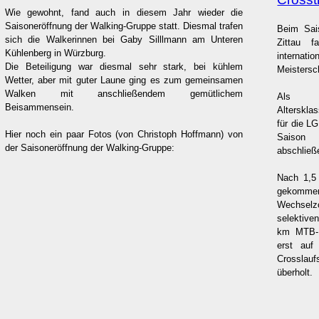
Wie gewohnt, fand auch in diesem Jahr wieder die
Saisoneröffnung der Walking-Gruppe statt. Diesmal trafen
Beim Sais
sich die Walkerinnen bei Gaby Silllmann am Unteren
Zittau 
Kühlenberg in Würzburg.
internati
Die Beteiligung war diesmal sehr stark, bei kühlem
Meistersch
Wetter, aber mit guter Laune ging es zum gemeinsamen
Walken mit anschließendem gemütlichem
Als 
Beisammensein.
Alterskla
für die L
Hier noch ein paar Fotos (von Christoph Hoffmann) von
Saison 
der Saisoneröffnung der Walking-Gruppe:
abschließ
Nach 1,5
gekomm
Wechselz
selektive
km MTB-R
erst auf
Crosslau
überholt.