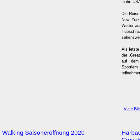
in die US
Die Reise
New York
Wetter au
Hubschra
sehenswer
Als letzt
der „Grea
auf dem
Sportle
teilnehme
Viele Bil
Walking Saisoneröffnung 2020
Harbau
Crosst