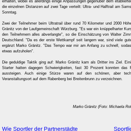
erhalten, wobei es allerdings einige Anpassungen gegenüber dem etablierte
die einzelnen Distanzen auf zwei Tage verteilt: Ultra- und Halftrail am Sam
Sonntag.
Zwei der Teilnehmer beim Ultratrail über rund 70 Kilometer und 2000 
Gränitz von der Laufgemeinschaft Würzburg. "Es war ein knüppelharter Ku
den Teilnehmern alles abverlangte", so die Einschätzung von Walter Zimm
Deutschland. "Da es der erste Wettkampf seit langem war, sind viele gute 
ergänzt Marko Gränitz. "Das Tempo war mir am Anfang zu schnell, sodass
etwas aufzuholen".
Die geduldige Taktik ging auf: Marko Gränitz kam als Dritter ins Ziel. Ei
Starter hatten dagegen Schwierigkeiten, fast 30 Prozent konnten das
aussteigen. Auch einige Stürze waren auf den schönen, aber tech
Veranstaltungsort auf dem Rabenberg bei Breitenbrunn zu verzeichnen.
Marko Gränitz (Foto: Michaela R
Wie Sportler der Partnerstädte
Sportl