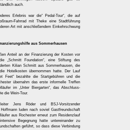
ständlich auch.
deres Erlebnis war die“ Pedal-Tour“, die auf
oßraum-Fahrrad mit Theke eine Stadtführung
deren Art mit anschließendem Einkehrschwung
inanzierungshilfe aus Sommerhausen
ßen Anteil an der Finanzierung der Kosten vor
die „Schmitt Foundation“, eine Stiftung des
derten Kilian Schmitt aus Sommerhausen, die
 die Hotelkosten übernommen hatte. Der Lauf
et Feet“ bezahlte die Startgebühren und die
hester übernahm das erste informelle Treffen
elläufer im „Unter Biergarten“, das Abschluss-
ie die Wein-Tour.
sleiter Jens Röder und BSJ-Vorsitzender
 Hoffmann luden nach soviel Gastfreundschaft
elläufer aus Rochester erneut zum Residenzlauf
 intensive Begegnung hatte untereinander zu
eundschaften geführt, so dass diese Verbindung