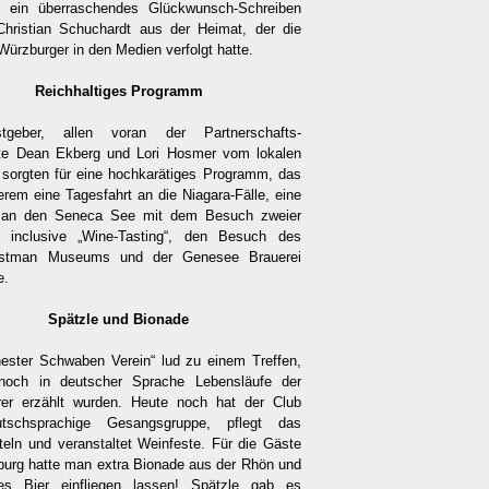
r ein überraschendes Glückwunsch-Schreiben
hristian Schuchardt aus der Heimat, der die
Würzburger in den Medien verfolgt hatte.
Reichhaltiges Programm
geber, allen voran der Partnerschafts-
gte Dean Ekberg und Lori Hosmer vom lokalen
 sorgten für eine hochkarätiges Programm, das
erem eine Tagesfahrt an die Niagara-Fälle, eine
 an den Seneca See mit dem Besuch zweier
r inclusive „Wine-Tasting“, den Besuch des
stman Museums und der Genesee Brauerei
e.
Spätzle und Bionade
ester Schwaben Verein“ lud zu einem Treffen,
noch in deutscher Sprache Lebensläufe der
rer erzählt wurden. Heute noch hat der Club
tschsprachige Gesangsgruppe, pflegt das
teln und veranstaltet Weinfeste. Für die Gäste
urg hatte man extra Bionade aus der Rhön und
hes Bier einfliegen lassen! Spätzle gab es