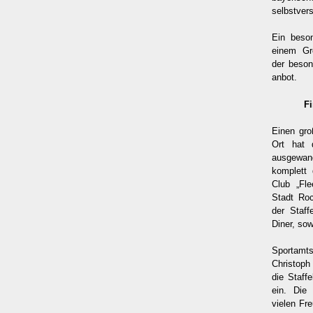
selbstver
Ein beson
einem Gr
der beson
anbot.
F
Einen gro
Ort hat 
ausgewan
komplett
Club „Fle
Stadt Roc
der Staff
Diner, sow
Sportamt
Christoph
die Staff
ein. Die
vielen Fr