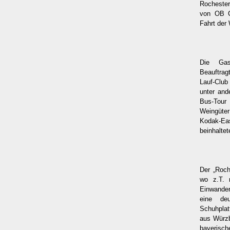
Rocheste
von OB C
Fahrt der 
Die Gast
Beauftra
Lauf-Club
unter and
Bus-Tour
Weingüte
Kodak-Ea
beinhaltet
Der „Roch
wo z.T. 
Einwande
eine deu
Schuhplat
aus Würzb
bayerisc