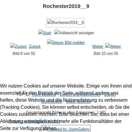
Rochester2019__9
Zurück
Weiter
Bild 8 von 55
Bild 10 von 55
Wir nutzen Cookies auf unserer Website. Einige von ihnen sind
essenziell für den Betrieb der Seite, während andere uns
TOP 12:
Hoch bewertet
-
Zuletzt hinzugekommen
-
Zuletzt
helfen, diese Website und die Nutzererfahrung zu verbessern
kommentiert
-
Meist gesehen
(Tracking Cookies). Sie können selbst entscheiden, ob Sie die
Gesamtanzahl Bilder in allen Kategorien: 1.681
Cookies zulassen möchten. Bitte beachten Sie, dass bei einer
Ablehnung womöglich nicht mehr alle Funktionalitäten der
Zurück zur Kategorieübersicht
Seite zur Verfügung stehen.